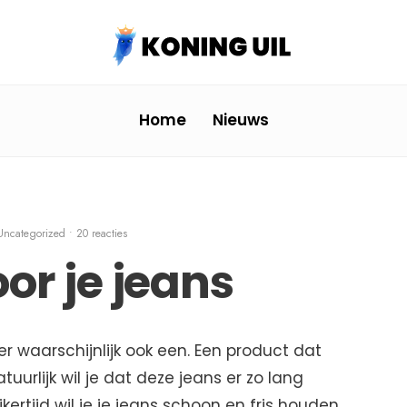
Home
Nieuws
Uncategorized
• 20 reacties
or je jeans
t er waarschijnlijk ook een. Een product dat
tuurlijk wil je dat deze jeans er zo lang
ijkertijd wil je je jeans schoon en fris houden.