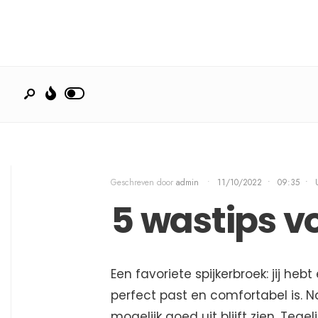
Geschreven door
admin
•
11/10/2022
•
09:35
•
5 wastips vo
Een favoriete spijkerbroek: jij heb
perfect past en comfortabel is. Na
mogelijk goed uit blijft zien. Tegel